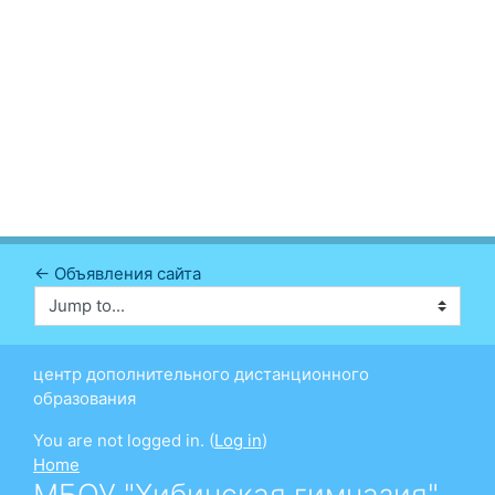
← Объявления сайта
Jump to...
центр дополнительного дистанционного
образования
You are not logged in. (
Log in
)
Home
МБОУ "Хибинская гимназия"