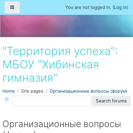
Side panel
You are not logged in. (
Log in
)
Skip to main content
"Территория успеха":
МБОУ "Хибинская
гимназия"
Home
Site pages
Организационные вопросы (форум)
Search
Search forums
Организационные вопросы